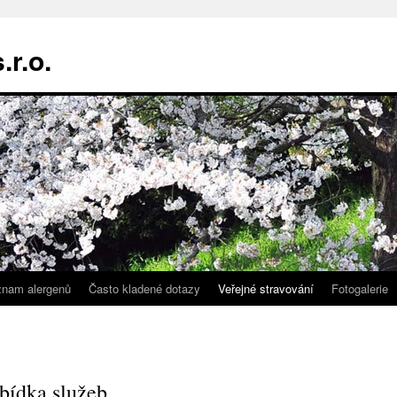
r.o.
nam alergenů
Často kladené dotazy
Veřejné stravování
Fotogalerie
abídka služeb