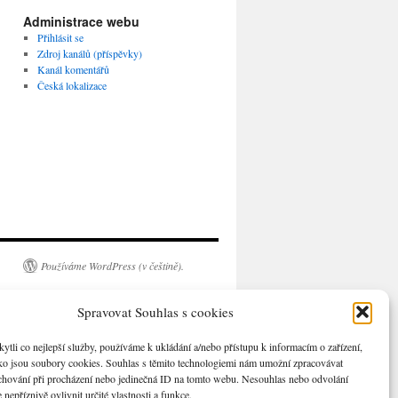
Administrace webu
Přihlásit se
Zdroj kanálů (příspěvky)
Kanál komentářů
Česká lokalizace
Používáme WordPress (v češtině).
Spravovat Souhlas s cookies
li co nejlepší služby, používáme k ukládání a/nebo přístupu k informacím o zařízení,
ako jsou soubory cookies. Souhlas s těmito technologiemi nám umožní zpracovávat
e chování při procházení nebo jedinečná ID na tomto webu. Nesouhlas nebo odvolání
nepříznivě ovlivnit určité vlastnosti a funkce.