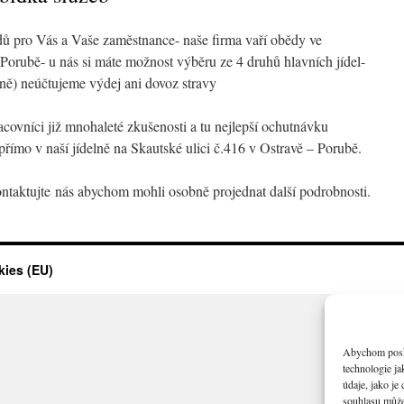
ů pro Vás a Vaše zaměstnance- naše firma vaří obědy ve
Porubě- u nás si máte možnost výběru ze 4 druhů hlavních jídel-
nně) neúčtujeme výdej ani dovoz stravy
covníci již mnohaleté zkušenosti a tu nejlepší ochutnávku
přímo v naší jídelně na Skautské ulici č.416 v Ostravě – Porubě.
ntaktujte nás abychom mohli osobně projednat další podrobnosti.
ies (EU)
Abychom poskyt
technologie j
údaje, jako j
souhlasu může 